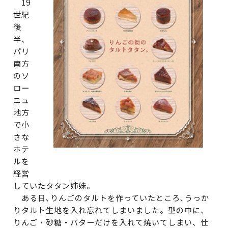
19
世紀
後
半、
パリ
南方
のソ
ロー
ニュ
地方
で小
さな
ホテ
ルを
経営
していたタタン姉妹。
ある日､りんごのタルトを作っていたところ､うっか
りタルト生地を入れ忘れてしまいました。型の中に、
りんご・砂糖・バターだけを入れて焼いてしまい、仕