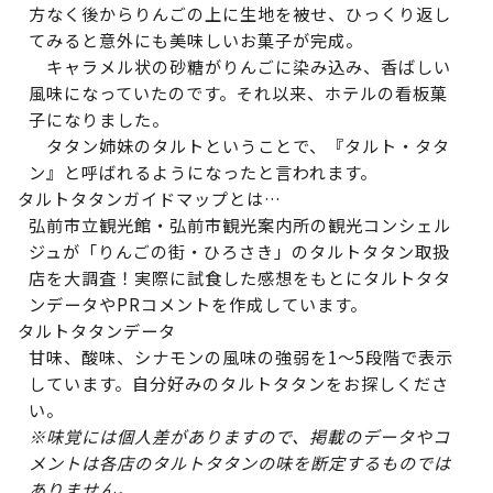
方なく後からりんごの上に生地を被せ、ひっくり返し
てみると意外にも美味しいお菓子が完成。
キャラメル状の砂糖がりんごに染み込み、香ばしい
風味になっていたのです。それ以来、ホテルの看板菓
子になりました。
タタン姉妹のタルトということで、『タルト・タタ
ン』と呼ばれるようになったと言われます。
タルトタタンガイドマップとは…
弘前市立観光館・弘前市観光案内所の観光コンシェル
ジュが「りんごの街・ひろさき」のタルトタタン取扱
店を大調査！実際に試食した感想をもとにタルトタタ
ンデータやPRコメントを作成しています。
タルトタタンデータ
甘味、酸味、シナモンの風味の強弱を1～5段階で表示
しています。自分好みのタルトタタンをお探しくださ
い。
※味覚には個人差がありますので、掲載のデータやコ
メントは各店のタルトタタンの味を断定するものでは
ありません。