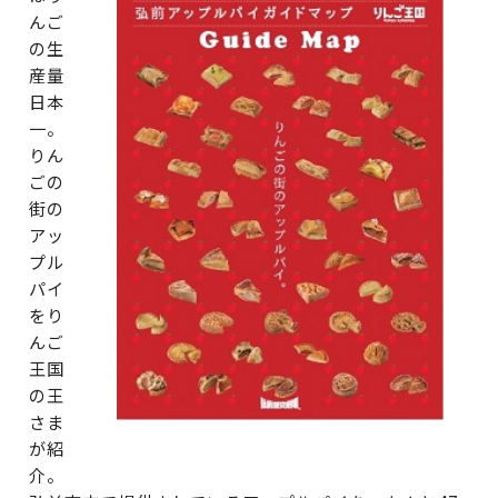
んご
の生
産量
日本
一。
りん
ごの
街の
アッ
プル
パイ
をり
んご
王国
の王
さま
が紹
介。