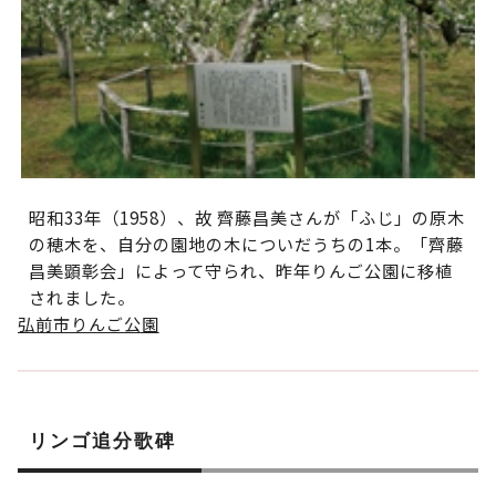
昭和33年（1958）、故 齊藤昌美さんが「ふじ」の原木
の穂木を、自分の園地の木についだうちの1本。「齊藤
昌美顕彰会」によって守られ、昨年りんご公園に移植
されました。
弘前市りんご公園
リンゴ追分歌碑