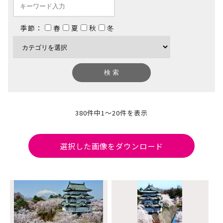
季節：
春
夏
秋
冬
380件中
1～20件
を表示
選択した画像をダウンロード