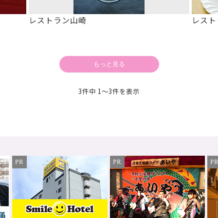
レストラン山崎
レスト
3件中
1～3件
を表示
PR
PR
P