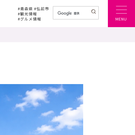
#青森県 #弘前市
#観光情報
#グルメ情報
MENU