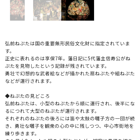
弘前ねぷたは国の重要無形民俗文化財に指定されていま
す。
正史に表れるのは享保7年。藩日記に5代藩主信寿公がね
ぷたを見物したという記録が残されています。
勇壮で幻想的な武者絵などが描かれた扇ねぷたや組ねぷた
などが運行されます。
◆ねぷたの見どころ
弘前ねぷたは、小型のねぷたから順に運行され、後半にな
るにつれて大型のねぷたが運行されます。
それぞれのねぷたの後ろには笛や太鼓の囃子方の一団が続
き、勇壮な囃子を観衆の心の中に残しつつ、中心市街地を
練り歩きます。