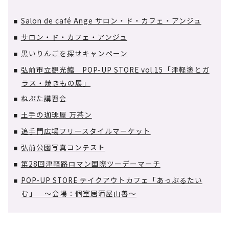
Salon de café Ange サロン・ド・カフェ・アンジュ
■
サロン・ド・カフェ・アンジュ
■
黒いりんごを探せキャンペーン
■
弘前市立観光館 POP-UP STORE vol.15「津軽塗とガ
■
ラス・焼きもの展」
ねぷた講習会
■
土手の珈琲屋 万茶ン
■
追手門広場フリースタイルマーケット
■
弘前公園写真コンテスト
■
第28回津軽路ロマン国際ツーデーマーチ
■
POP-UP STORE テイクアウトカフェ「あっぷるたい
■
む」 ～会場：個室居酒屋山善～