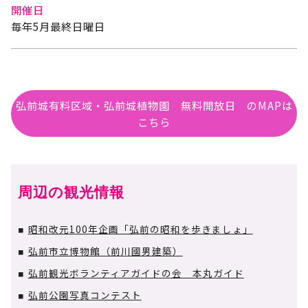
開催日
毎年5月最終日曜日
弘前城有料区域・弘前城植物園 無料開放日 のMAPは
こちら
周辺の観光情報
昭和改元100年企画「弘前の昭和を歩きましょ」
■
弘前市立博物館（前川國男建築）
■
弘前観光ボランティアガイドの会 本丸ガイド
■
弘前公園写真コンテスト
■