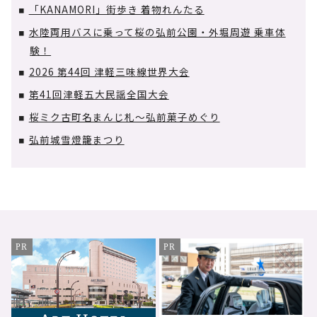
「KANAMORI」街歩き 着物れんたる
■
水陸両用バスに乗って桜の弘前公園・外堀周遊 乗車体
■
験！
2026 第44回 津軽三味線世界大会
■
第41回津軽五大民謡全国大会
■
桜ミク古町名まんじ札～弘前菓子めぐり
■
弘前城雪燈籠まつり
■
PR
PR