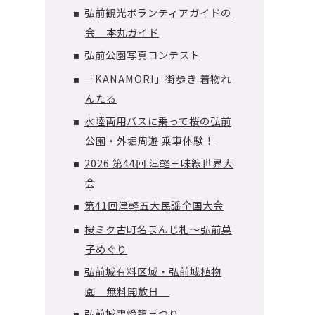
弘前観光ボランティアガイドの
■
会 本丸ガイド
弘前公園写真コンテスト
■
「KANAMORI」街歩き 着物れ
■
んたる
水陸両用バスに乗って桜の弘前
■
公園・外堀周遊 乗車体験！
2026 第44回 津軽三味線世界大
■
会
第41回津軽五大民謡全国大会
■
桜ミク古町名まんじ札～弘前菓
■
子めぐり
弘前城有料区域・弘前城植物
■
園 無料開放日
弘前城雪燈籠まつり