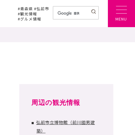
#青森県 #弘前市
#観光情報
#グルメ情報
MENU
周辺の観光情報
弘前市立博物館（前川國男建
■
築）