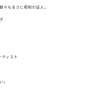
数々もまさに昭和の証人。
子
ーティスト
い」