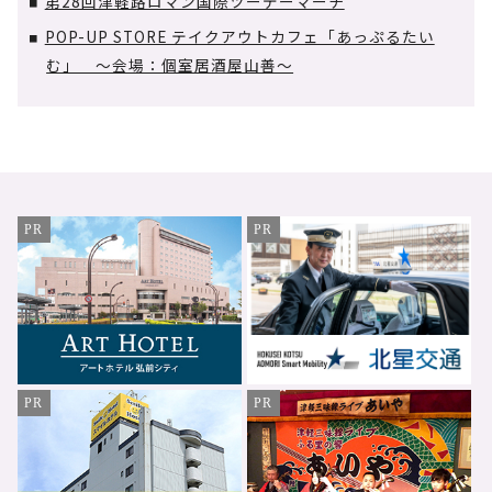
第28回津軽路ロマン国際ツーデーマーチ
■
POP-UP STORE テイクアウトカフェ「あっぷるたい
■
む」 ～会場：個室居酒屋山善～
PR
PR
PR
PR