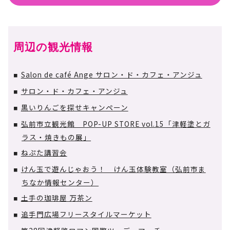
周辺の観光情報
Salon de café Ange サロン・ド・カフェ・アンジュ
■
サロン・ド・カフェ・アンジュ
■
黒いりんごを探せキャンペーン
■
弘前市立観光館 POP-UP STORE vol.15「津軽塗とガ
■
ラス・焼きもの展」
ねぷた講習会
■
けん玉で遊んじゃおう！ けん玉体験教室（弘前市ま
■
ちなか情報センター）
土手の珈琲屋 万茶ン
■
追手門広場フリースタイルマーケット
■