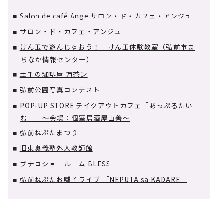
Salon de café Ange サロン・ド・カフェ・アンジュ
■
サロン・ド・カフェ・アンジュ
■
けん玉で遊んじゃおう！ けん玉体験教室（弘前市ま
■
ちなか情報センター）
土手の珈琲屋 万茶ン
■
弘前公園写真コンテスト
■
POP-UP STORE テイクアウトカフェ「あっぷるたい
■
む」 ～会場：個室居酒屋山善～
弘前ねぷたまつり
■
旧東奥義塾外人教師館
■
ブナコショールーム BLESS
■
弘前ねぷたお囃子ライブ 「NEPUTA sa KADARE」
■