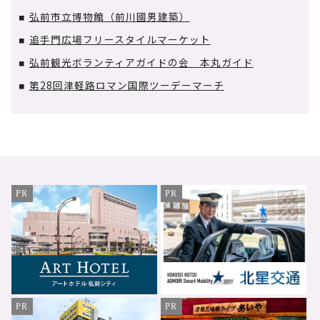
弘前市立博物館（前川國男建築）
■
追手門広場フリースタイルマーケット
■
弘前観光ボランティアガイドの会 本丸ガイド
■
第28回津軽路ロマン国際ツーデーマーチ
■
PR
PR
PR
PR