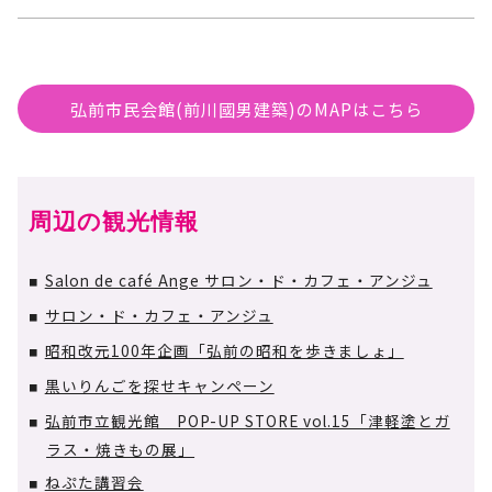
弘前市民会館(前川國男建築)のMAPはこちら
周辺の観光情報
Salon de café Ange サロン・ド・カフェ・アンジュ
■
サロン・ド・カフェ・アンジュ
■
昭和改元100年企画「弘前の昭和を歩きましょ」
■
黒いりんごを探せキャンペーン
■
弘前市立観光館 POP-UP STORE vol.15「津軽塗とガ
■
ラス・焼きもの展」
ねぷた講習会
■