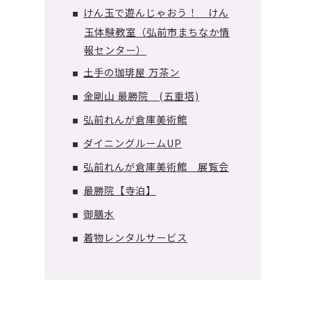
けん玉で遊んじゃおう！ けん
■
玉体験教室（弘前市まちなか情
報センター）
土手の珈琲屋 万茶ン
■
金剛山 最勝院 (五重塔)
■
弘前れんが倉庫美術館
■
ダイニングルームUP
■
弘前れんが倉庫美術館 展覧会
■
最勝院【寺泊】
■
御膳水
■
着物レンタルサービス
■