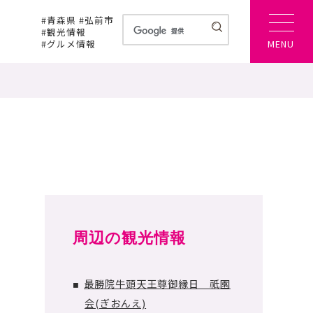
#青森県 #弘前市
#観光情報
#グルメ情報
MENU
周辺の観光情報
最勝院牛頭天王尊御縁日 祇園
■
会(ぎおんえ)