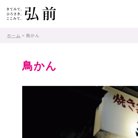
ホーム
> 鳥かん
鳥かん