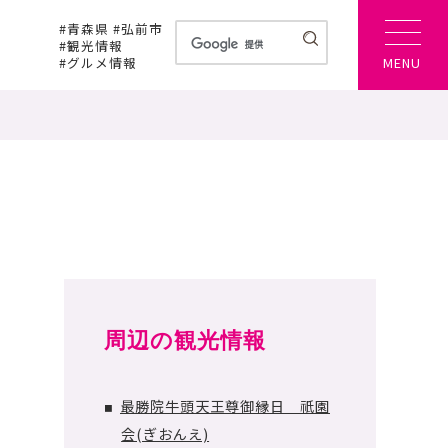
#青森県 #弘前市
#観光情報
#グルメ情報
MENU
周辺の観光情報
最勝院牛頭天王尊御縁日 祇園
■
会(ぎおんえ)