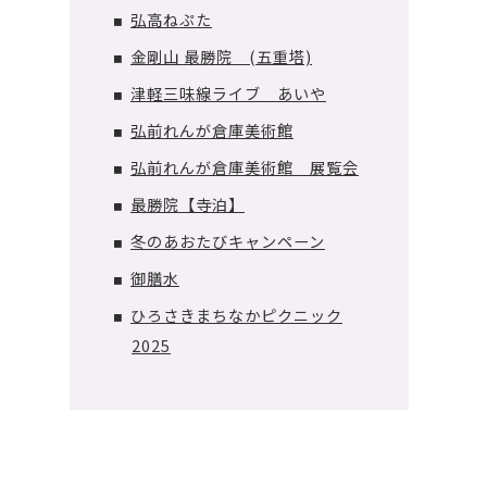
弘高ねぷた
■
金剛山 最勝院 (五重塔)
■
津軽三味線ライブ あいや
■
弘前れんが倉庫美術館
■
弘前れんが倉庫美術館 展覧会
■
最勝院【寺泊】
■
冬のあおたびキャンペーン
■
御膳水
■
ひろさきまちなかピクニック
■
2025