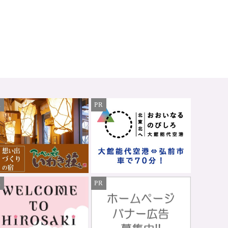
R
PR
R
PR