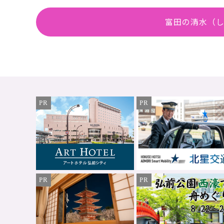
富田の清水（し
PR
PR
PR
PR