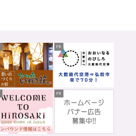
R
PR
R
PR