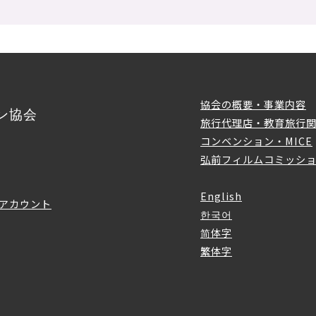
協会の概要・事業内容
ン協会
旅行代理店・教育旅行
コンベンション・MICE
弘前フィルムコミッシ
English
アカウント
한국어
简体字
繁体字