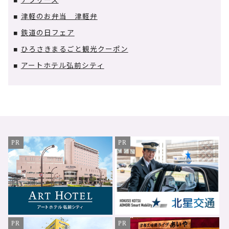
■
津軽のお弁当 津軽弁
■
鉄道の日フェア
■
ひろさきまるごと観光クーポン
■
アートホテル弘前シティ
■
PR
PR
PR
PR