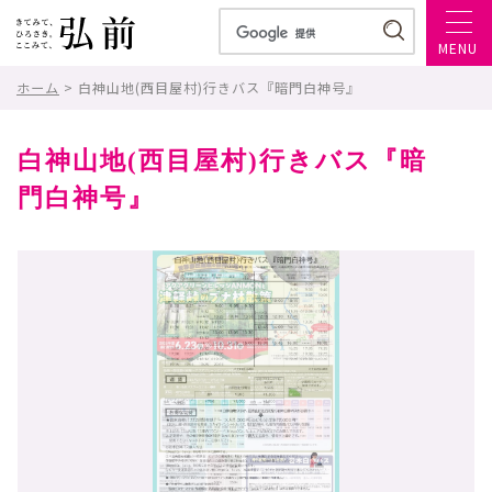
MENU
ホーム
> 白神山地(西目屋村)行きバス『暗門白神号』
白神山地(西目屋村)行きバス『暗
門白神号』