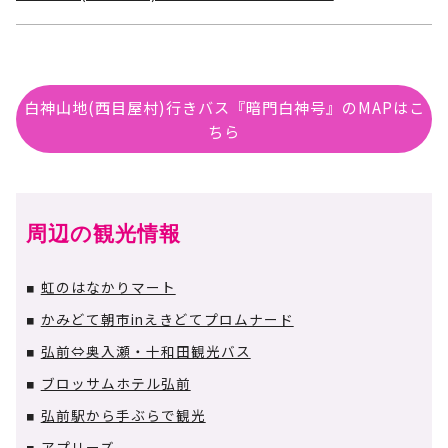
白神山地(西目屋村)行きバス『暗門白神号』のMAPはこ
ちら
周辺の観光情報
虹のはなかりマート
■
かみどて朝市inえきどてプロムナード
■
弘前⇔奥入瀬・十和田観光バス
■
ブロッサムホテル弘前
■
弘前駅から手ぶらで観光
■
アプリーズ