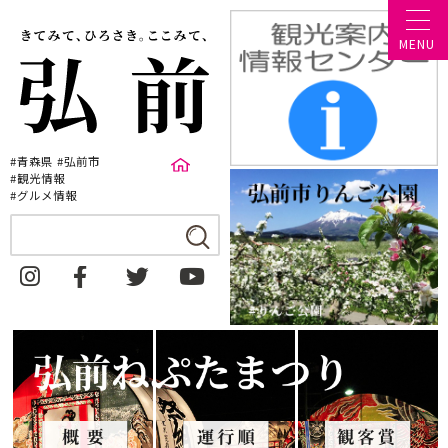
MENU
#青森県 #弘前市
#観光情報
#グルメ情報