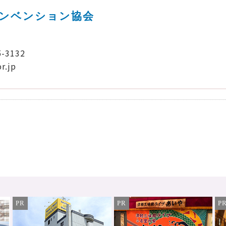
コンベンション協会
5-3132
r.jp
PR
PR
P