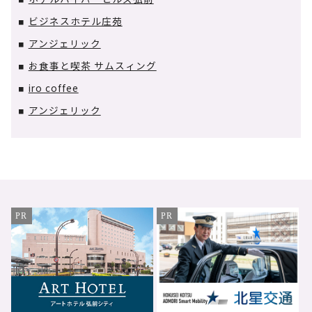
■
ビジネスホテル庄苑
■
アンジェリック
■
お食事と喫茶 サムスィング
■
iro coffee
■
アンジェリック
■
PR
PR