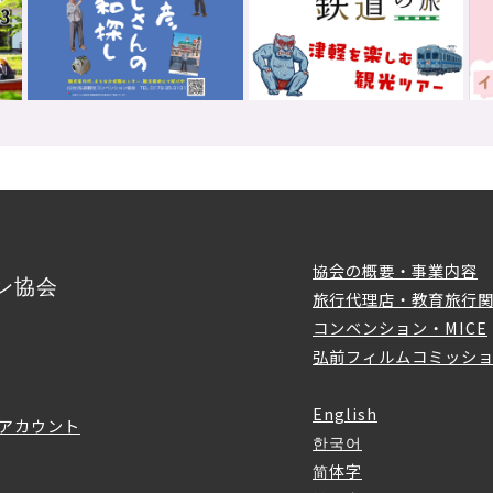
協会の概要・事業内容
ン協会
旅行代理店・教育旅行
コンベンション・MICE
弘前フィルムコミッシ
English
アカウント
한국어
简体字