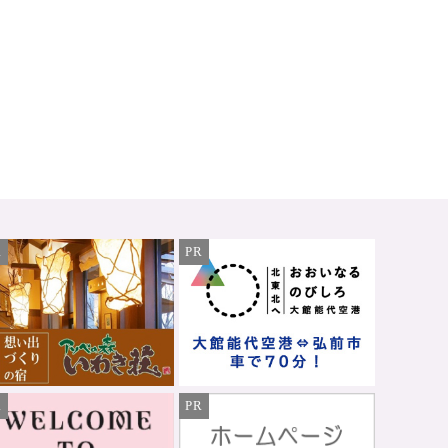
R
PR
R
PR