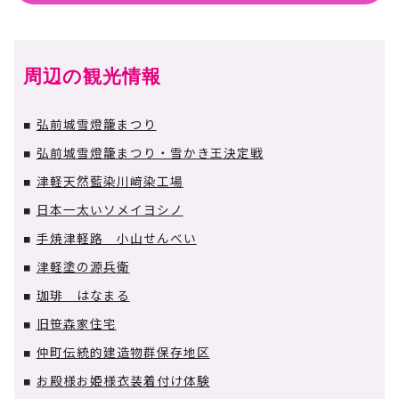
周辺の観光情報
弘前城雪燈籠まつり
■
弘前城雪燈籠まつり・雪かき王決定戦
■
津軽天然藍染川﨑染工場
■
日本一太いソメイヨシノ
■
手焼津軽路 小山せんべい
■
津軽塗の源兵衛
■
珈琲 はなまる
■
旧笹森家住宅
■
仲町伝統的建造物群保存地区
■
お殿様お姫様衣装着付け体験
■