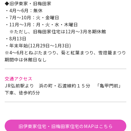
◆旧伊東家・旧梅田家
・4月～6月：無休
・7月～10月：火・金曜日
・11月～3月：月・火・水・木曜日
※ただし、旧梅田家住宅は12月～3月冬期休館
・8月13日
・年末年始(12月29日～1月3日)
※4～6月とねぷたまつり、菊と紅葉まつり、雪燈籠まつり
期間中は休館日なし
交通アクセス
JR弘前駅より 浜の町・石渡線約１５分 「亀甲門前」
下車、徒歩約5分
旧伊東家住宅・旧梅田家住宅のMAPはこちら