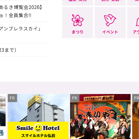
るき博覧会2026】
ョ！全員集合‼
アンブレラスカイ」
23まで）
PR
PR
P