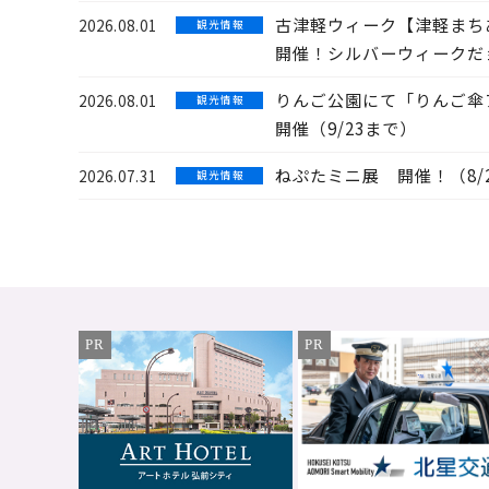
古津軽ウィーク【津軽まちあ
2026.08.01
観 光 情 報
開催！シルバーウィークだ
りんご公園にて「りんご傘
2026.08.01
観 光 情 報
開催（9/23まで）
ねぷたミニ展 開催！（8/
2026.07.31
観 光 情 報
PR
PR