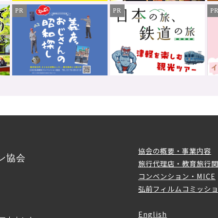
PR
PR
P
協会の概要・事業内容
ン協会
旅行代理店・教育旅行
コンベンション・MICE
弘前フィルムコミッシ
English