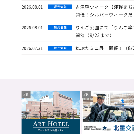
古津軽ウィーク【津軽まちあ
2026.08.01
観 光 情 報
開催！シルバーウィークだ
りんご公園にて「りんご傘
2026.08.01
観 光 情 報
開催（9/23まで）
ねぷたミニ展 開催！（8/
2026.07.31
観 光 情 報
PR
PR