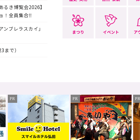
るき博覧会2026】
ョ！全員集合‼
アンブレラスカイ」
23まで）
PR
PR
P