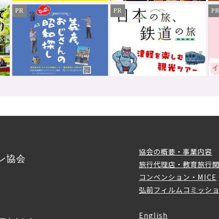
PR
PR
P
協会の概要・事業内容
ン協会
旅行代理店・教育旅行
コンベンション・MICE
弘前フィルムコミッシ
English