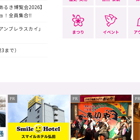
るき博覧会2026】
ョ！全員集合‼
アンブレラスカイ」
23まで）
PR
PR
P