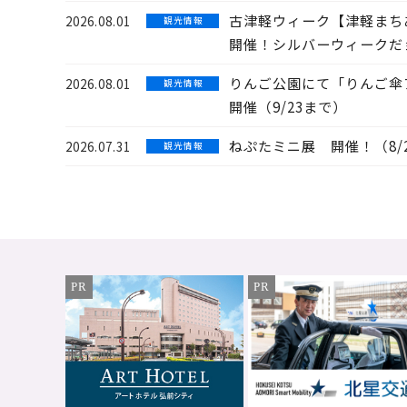
古津軽ウィーク【津軽まちあ
2026.08.01
観 光 情 報
開催！シルバーウィークだ
りんご公園にて「りんご傘
2026.08.01
観 光 情 報
開催（9/23まで）
ねぷたミニ展 開催！（8/
2026.07.31
観 光 情 報
PR
PR