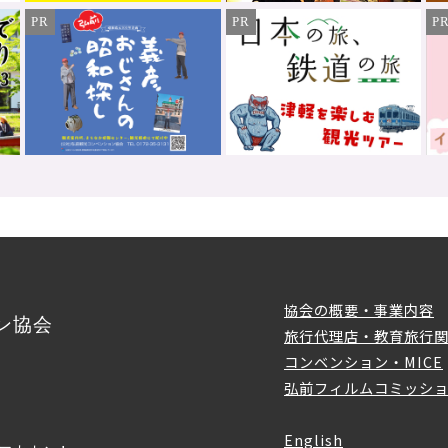
PR
PR
P
協会の概要・事業内容
ン協会
旅行代理店・教育旅行
コンベンション・MICE
弘前フィルムコミッシ
English