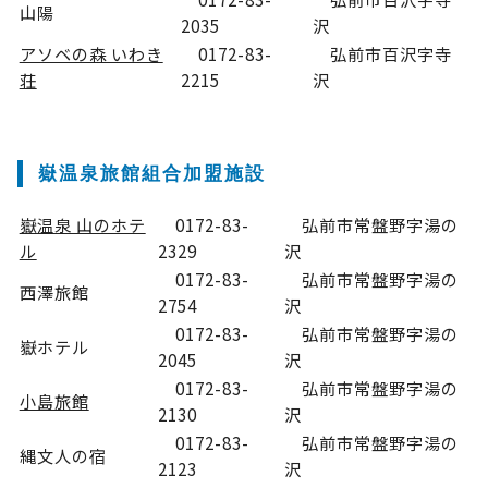
山陽
2035
沢
アソベの森 いわき
0172-83-
弘前市百沢字寺
荘
2215
沢
嶽温泉旅館組合加盟施設
嶽温泉 山のホテ
0172-83-
弘前市常盤野字湯の
ル
2329
沢
0172-83-
弘前市常盤野字湯の
西澤旅館
2754
沢
0172-83-
弘前市常盤野字湯の
嶽ホテル
2045
沢
0172-83-
弘前市常盤野字湯の
小島旅館
2130
沢
0172-83-
弘前市常盤野字湯の
縄文人の宿
2123
沢