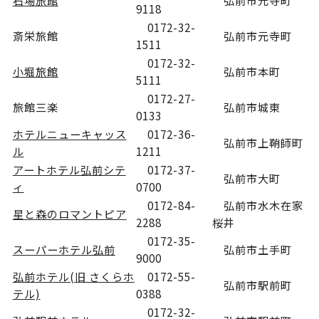
石場旅館
弘前市元寺町
9118
0172-32-
斎栄旅館
弘前市元寺町
1511
0172-32-
小堀旅館
弘前市本町
5111
0172-27-
旅館三楽
弘前市城東
0133
ホテルニューキャッス
0172-36-
弘前市上鞘師町
ル
1211
アートホテル弘前シテ
0172-37-
弘前市大町
ィ
0700
0172-84-
弘前市水木在家
星と森のロマントピア
2288
桜井
0172-35-
スーパーホテル弘前
弘前市土手町
9000
弘前ホテル(旧 さくらホ
0172-55-
弘前市駅前町
テル)
0388
0172-32-