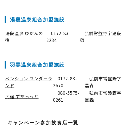
湯段温泉組合加盟施設
湯段温泉 ゆだんの
0172-83-
弘前常盤野字湯段
宿
2234
萢
羽黒温泉組合加盟施設
ペンション ワンダーラ
0172-83-
弘前市常盤野字
ンド
2670
黒森
080-5575-
弘前市常盤野字
民宿 ずだらっと
0261
黒森
キャンペーン参加飲食店一覧