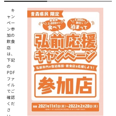
キ
ャン
ペー
ン参
加の
飲食
店
は、
下記
の
PDF
ファ
イル
でご
確認
くだ
さ
い。