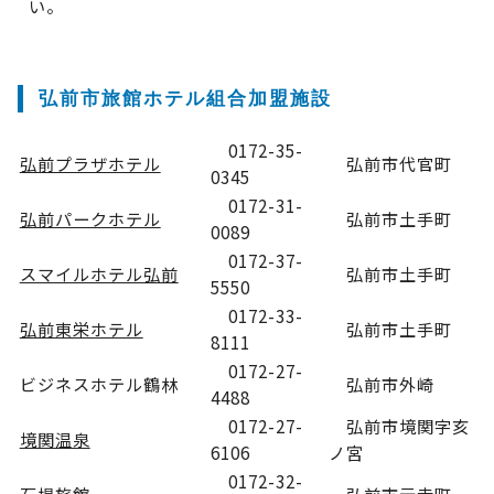
い。
弘前市旅館ホテル組合加盟施設
0172-35-
弘前プラザホテル
弘前市代官町
0345
0172-31-
弘前パークホテル
弘前市土手町
0089
0172-37-
スマイルホテル弘前
弘前市土手町
5550
0172-33-
弘前東栄ホテル
弘前市土手町
8111
0172-27-
ビジネスホテル鶴林
弘前市外崎
4488
0172-27-
弘前市境関字亥
境関温泉
6106
ノ宮
0172-32-