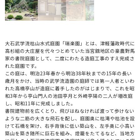
大石武学流枯山水式庭園「瑞楽園」とは、津軽藩政時代に
高杉組の大庄屋を代々つとめていた当宮舘地区の豪農對馬
家の書院庭園として、二度にわたる造庭工事のすえ完成さ
れた庭園です。
この庭は、明治23年春から明治38年秋までの15年の長い
歳月をかけ、当時の武学流造園の庭師では第一人者といわ
れた高橋亭山が造庭に着手したのがはじまりで、これを昭
和3年から亭山門人の池田亭月と外崎亭陽の二人が増改庭
し、昭和11年に完成しました。
書院建物前を広くとり、飛びはねなければ渡って歩けない
ような二筋の大きな飛石を配し、庭園奥に枯滝や枯池を設
けて石橋を架け、右手背後に低い築山を、左手奥に小高い
築山を築き随所に巨石を組み、燈籠をたてるなど、当地方