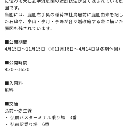
に伝わる大石武学流庭園の造庭技法が良く残されている庭
園です。
当園には、庭園右手奥の稲荷神社鳥居前に庭園由来を記し
た石碑や、亭山・亭月・亭陽が各々増改庭する際に描いた
庭図も残されています。
■公開期間
4月15日〜11月15日（※11月16日～4月14日は冬期休園）
■公開時間
9:30〜16:30
■入園料
無料
■交通
弘前～弥生線
・ 弘前バスターミナル乗り場 3番
・ 弘前駅乗り場 6番