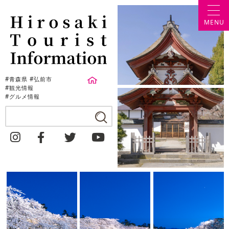
MENU
#青森県 #弘前市
#観光情報
#グルメ情報