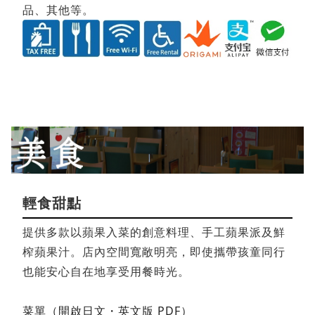
品、其他等。
輕食甜點
提供多款以蘋果入菜的創意料理、手工蘋果派及鮮
榨蘋果汁。店內空間寬敞明亮，即使攜帶孩童同行
也能安心自在地享受用餐時光。
菜單（開啟日文・英文版 PDF）