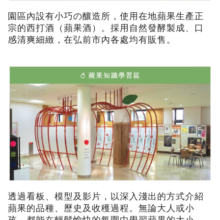
園區內設有小巧の釀造所，使用在地蘋果生產正
宗的西打酒（蘋果酒）。採用自然發酵製成、口
感清爽細緻，在弘前市內各處均有販售。
透過看板、模型及影片，以深入淺出的方式介紹
蘋果的品種、歷史及收穫過程。無論大人或小
孩，都能在輕鬆愉快的氛圍中學習蘋果的大小