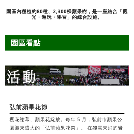
園區內種植約80種、2,300棵蘋果樹，是一座結合「觀
光・遊玩・學習」的綜合設施。
園區看點
弘前蘋果花節
櫻花謝幕、蘋果花綻放。每年 5 月，弘前市蘋果公
園迎來盛大的「弘前蘋果花祭」。 在殘雪未消的岩